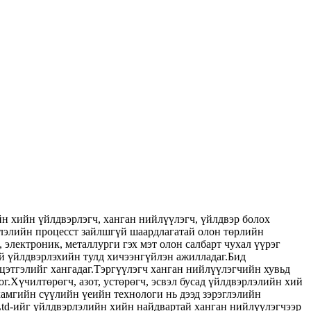
н хийн үйлдвэрлэгч, ханган нийлүүлэгч, үйлдвэр болох
эрлэлийн процесст зайлшгүй шаардлагатай олон төрлийн
 электроник, металлурги гэх мэт олон салбарт чухал үүрэг
й үйлдвэрлэхийн тулд хичээнгүйлэн ажилладаг.Бид
цэтгэлийг хангадаг.Тэргүүлэгч ханган нийлүүлэгчийн хувьд
.Хүчилтөрөгч, азот, устөрөгч, эсвэл бусад үйлдвэрлэлийн хий
амгийн сүүлийн үеийн технологи нь дээд зэрэглэлийн
 Ltd-ийг үйлдвэрлэлийн хийн найдвартай ханган нийлүүлэгчээр