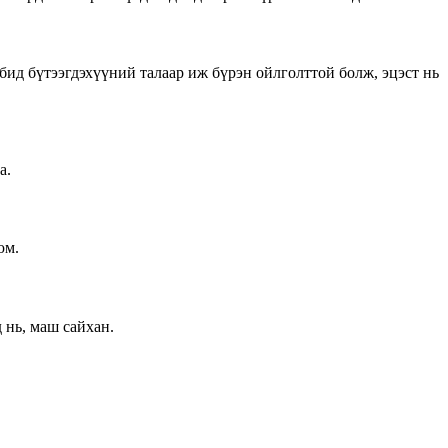
ид бүтээгдэхүүний талаар иж бүрэн ойлголттой болж, эцэст нь
а.
юм.
 нь, маш сайхан.