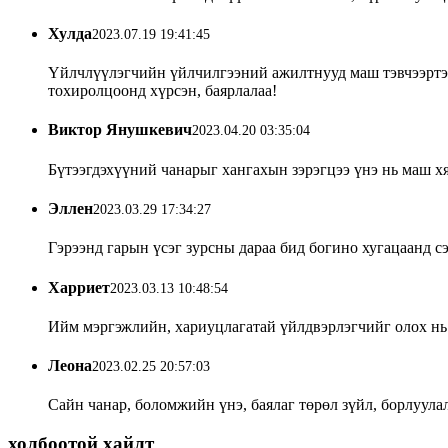
Хулда
2023.07.19 19:41:45
Үйлчлүүлэгчийн үйлчилгээний ажилтнууд маш тэвчээртэй 
тохиролцоонд хүрсэн, баярлалаа!
Виктор Янушкевич
2023.04.20 03:35:04
Бүтээгдэхүүний чанарыг хангахын зэрэгцээ үнэ нь маш хя
Эллен
2023.03.29 17:34:27
Гэрээнд гарын үсэг зурсны дараа бид богино хугацаанд с
Харриет
2023.03.13 10:48:54
Ийм мэргэжлийн, хариуцлагатай үйлдвэрлэгчийг олох нь ү
Леона
2023.02.25 20:57:03
Сайн чанар, боломжийн үнэ, баялаг төрөл зүйл, борлуула
холбоотой хайлт