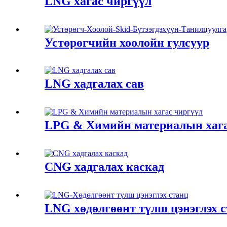
LNG хагас чиргүүл
Устөрөгчийн хоолойн гулсуур
LNG хадгалах сав
LPG & Химийн материалын хага
CNG хадгалах каскад
LNG хөдөлгөөнт түлш цэнэглэх 