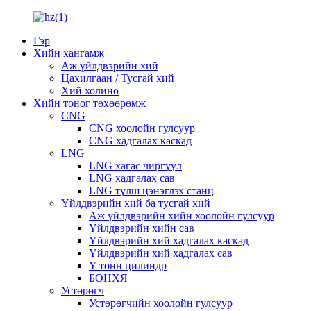
Гэр
Хийн хангамж
Аж үйлдвэрийн хий
Цахилгаан / Тусгай хий
Хий холино
Хийн тоног төхөөрөмж
CNG
CNG хоолойн гулсуур
CNG хадгалах каскад
LNG
LNG хагас чиргүүл
LNG хадгалах сав
LNG түлш цэнэглэх станц
Үйлдвэрийн хий ба тусгай хий
Аж үйлдвэрийн хийн хоолойн гулсуур
Үйлдвэрийн хийн сав
Үйлдвэрийн хий хадгалах каскад
Үйлдвэрийн хий хадгалах сав
Y тонн цилиндр
БОНХЯ
Устөрөгч
Устөрөгчийн хоолойн гулсуур