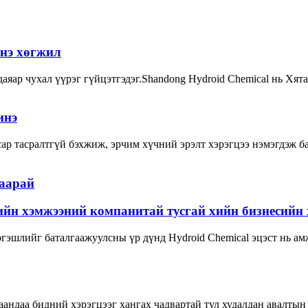
инэ хөгжил
яар чухал үүрэг гүйцэтгэдэг.Shandong Hydroid Chemical нь Хята
инэ
ар тасралтгүй бэхжиж, эрчим хүчний эрэлт хэрэгцээ нэмэгдэж б
лаарай
хийн хэмжээний компанитай тусгай хийн бизнесийн
гэшлийг баталгаажуулсны үр дүнд Hydroid Chemical эцэст нь ам
аандаа бидний хэрэгцээг хангах чадвартай тул худалдан авалтын 