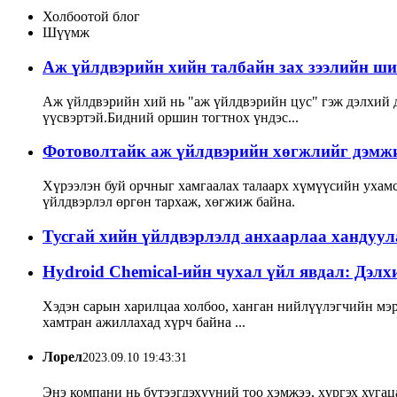
Холбоотой блог
Шүүмж
Аж үйлдвэрийн хийн талбайн зах зээлийн ш
Аж үйлдвэрийн хий нь "аж үйлдвэрийн цус" гэж дэлхий да
үүсвэртэй.Бидний оршин тогтнох үндэс...
Фотоволтайк аж үйлдвэрийн хөгжлийг дэмж
Хүрээлэн буй орчныг хамгаалах талаарх хүмүүсийн ухамс
үйлдвэрлэл өргөн тархаж, хөгжиж байна.
Тусгай хийн үйлдвэрлэлд анхаарлаа хандуу
Hydroid Chemical-ийн чухал үйл явдал: Дэл
Хэдэн сарын харилцаа холбоо, ханган нийлүүлэгчийн мэр
хамтран ажиллахад хүрч байна ...
Лорел
2023.09.10 19:43:31
Энэ компани нь бүтээгдэхүүний тоо хэмжээ, хүргэх хугац