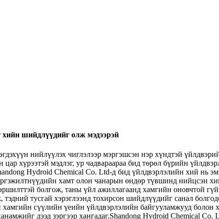
г хийн шийдлүүдийг олж мэдээрэй
эгдэхүүн нийлүүлэх чиглэлээр мэргэшсэн нэр хүндтэй үйлдвэрий
н цар хүрээтэй мэдлэг, ур чадвараараа бид төрөл бүрийн үйлдв
ndong Hydroid Chemical Co. Ltd-д бид үйлдвэрлэлийн хий нь эм,
мэргэжилтнүүдийн хамт олон чанарын өндөр түвшинд нийцсэн хи
вэршилттэй болгож, таны үйл ажиллагаанд хамгийн оновчтой гүй
 тэдний тусгай хэрэглээнд тохирсон шийдлүүдийг санал болгодог
ай хамгийн сүүлийн үеийн үйлдвэрлэлийн байгууламжууд болон х
анамжийг дээд зэргээр хангадаг.Shandong Hydroid Chemical Co.