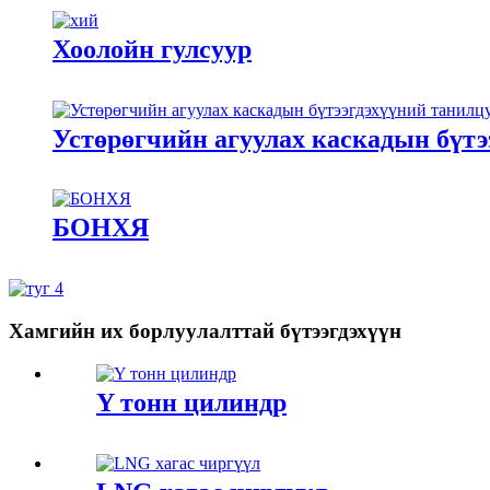
Хоолойн гулсуур
Устөрөгчийн агуулах каскадын бүтэ
БОНХЯ
Хамгийн их борлуулалттай бүтээгдэхүүн
Y тонн цилиндр