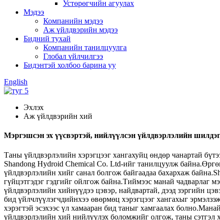
Устөрөгчийн агуулах
Мэдээ
Компанийн мэдээ
Аж үйлдвэрийн мэдээ
Бидний тухай
Компанийн танилцуулга
Глобал үйлчилгээ
Бидэнтэй холбоо барина уу
English
Эхлэх
Аж үйлдвэрийн хий
Мэргэшсэн эх үүсвэртэй, нийлүүлсэн үйлдвэрлэлийн шилдэ
Таны үйлдвэрлэлийн хэрэгцээг хангахуйц өндөр чанартай бүтэ
Shandong Hydroid Chemical Co. Ltd-ийг танилцуулж байна.Өргө
үйлдвэрлэлийн хийг санал болгож байгаадаа бахархаж байна.Sha
гүйцэтгэдэг гэдгийг ойлгож байна.Тиймээс манай чадварлаг 
үйлдвэрлэлийн хийнүүдээ цэвэр, найдвартай, дээд зэргийн цэ
бид үйлчлүүлэгчдийнхээ өвөрмөц хэрэгцээг хангахыг эрмэлзэж,
хэрэгтэй эсэхээс үл хамааран бид таныг хамгаалах болно.Ман
үйлдвэрлэлийн хий нийлүүлэх боломжийг олгож, таны сэтгэл х