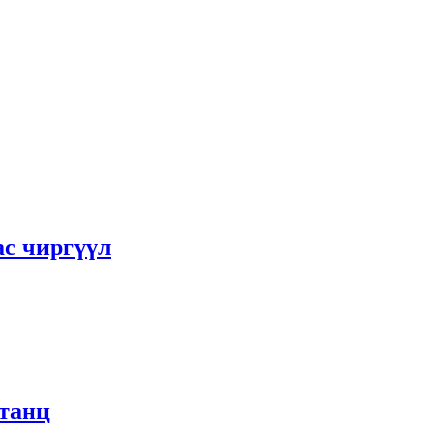
с чиргүүл
станц