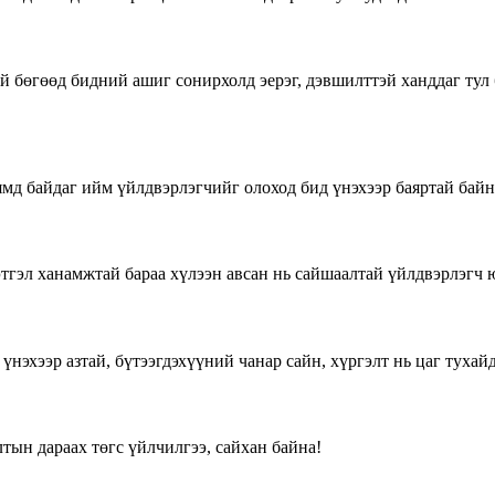
бөгөөд бидний ашиг сонирхолд эерэг, дэвшилттэй ханддаг тул б
мд байдаг ийм үйлдвэрлэгчийг олоход бид үнэхээр баяртай байн
этгэл ханамжтай бараа хүлээн авсан нь сайшаалтай үйлдвэрлэгч 
нэхээр азтай, бүтээгдэхүүний чанар сайн, хүргэлт нь цаг тухайд
лтын дараах төгс үйлчилгээ, сайхан байна!