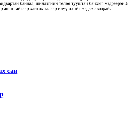
 найдвартай байдал, шилдэгийн төлөө тууштай байхыг мэдрээрэй
р ашигтайгаар хангах талаар илүү ихийг мэдэж аваарай.
х сав
р