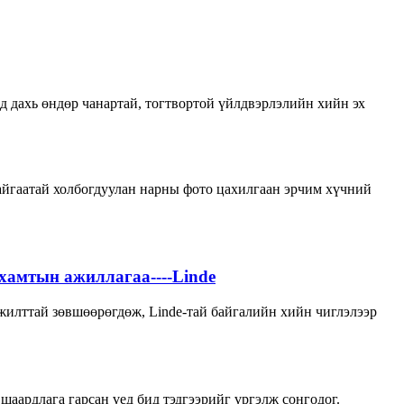
д дахь өндөр чанартай, тогтвортой үйлдвэрлэлийн хийн эх
айгаатай холбогдуулан нарны фото цахилгаан эрчим хүчний
 хамтын ажиллагаа----Linde
жилттай зөвшөөрөгдөж, Linde-тай байгалийн хийн чиглэлээр
шаардлага гарсан үед бид тэдгээрийг үргэлж сонгодог.